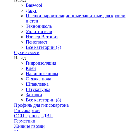
Baswool
Джут
Пленки пароизоляционные защитные для кровли
и стен
Технониколь
Уплотнители
Изовер Ветонит
Пенопласт
Все категории (7)
Сухие смеси
Назад
Гидроизоляция
Клей
Наливные полы
Стяжка пола
Шпаклевка
Штукатурка
Затирки
Все категории (8)
Профиль для гипсокартона
Гипсокартон
ОСП, фанера, ДВП
Герметики
Жидкие гвозди