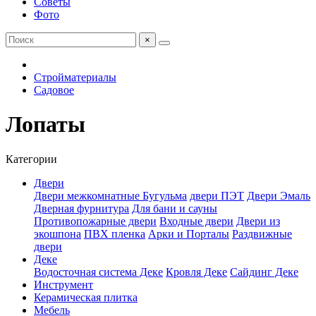
Советы
Фото
×
Стройматериалы
Садовое
Лопаты
Категории
Двери
Двери межкомнатные Бугульма
двери ПЭТ
Двери Эмаль
Дверная фурнитура
Для бани и сауны
Противопожарные двери
Входные двери
Двери из
экошпона
ПВХ пленка
Арки и Порталы
Раздвижные
двери
Деке
Водосточная система Деке
Кровля Деке
Сайдинг Деке
Инструмент
Керамическая плитка
Мебель