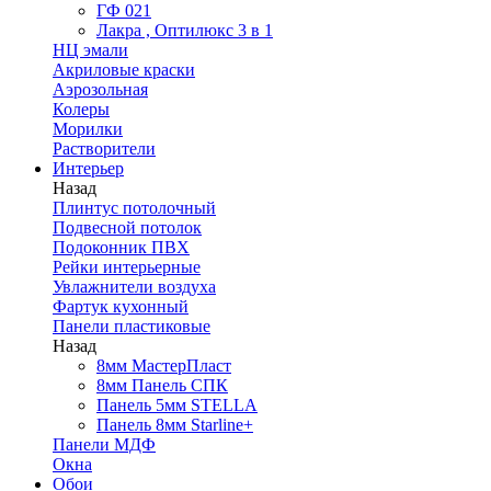
ГФ 021
Лакра , Оптилюкс 3 в 1
НЦ эмали
Акриловые краски
Аэрозольная
Колеры
Морилки
Растворители
Интерьер
Назад
Плинтус потолочный
Подвесной потолок
Подоконник ПВХ
Рейки интерьерные
Увлажнители воздуха
Фартук кухонный
Панели пластиковые
Назад
8мм МастерПласт
8мм Панель СПК
Панель 5мм STELLA
Панель 8мм Starline+
Панели МДФ
Окна
Обои