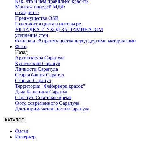
Как, что и чем правильно красить
Монтаж панелей МДФ
о сайдинге
Преимущества OSB
Психология цвета в интерьере
УКЛАДКА И УХОД ЗА ЛАМИНАТОМ
утепление стен
Фанера и её преимущества перед другими материалами
Фото
Назад
Архитектура Сарапула
Купеческий Сарапул
Личности Сарапула
Старая башня Сарапул
Старый Сарапул
Территория "Фейерверк красок"
Дача Башенина Сарапул
Сарапул. Советское время
Фото современного Сарапула
Достопримечательности Сарапула
КАТАЛОГ
Фасад
Интерьер