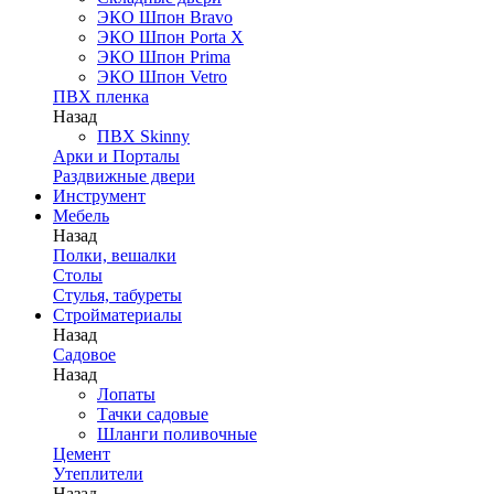
ЭКО Шпон Bravo
ЭКО Шпон Porta X
ЭКО Шпон Prima
ЭКО Шпон Vetro
ПВХ пленка
Назад
ПВХ Skinny
Арки и Порталы
Раздвижные двери
Инструмент
Мебель
Назад
Полки, вешалки
Столы
Стулья, табуреты
Стройматериалы
Назад
Садовое
Назад
Лопаты
Тачки садовые
Шланги поливочные
Цемент
Утеплители
Назад