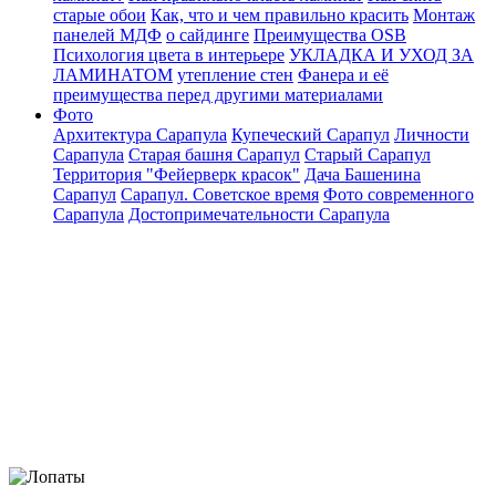
старые обои
Как, что и чем правильно красить
Монтаж
панелей МДФ
о сайдинге
Преимущества OSB
Психология цвета в интерьере
УКЛАДКА И УХОД ЗА
ЛАМИНАТОМ
утепление стен
Фанера и её
преимущества перед другими материалами
Фото
Архитектура Сарапула
Купеческий Сарапул
Личности
Сарапула
Старая башня Сарапул
Старый Сарапул
Территория "Фейерверк красок"
Дача Башенина
Сарапул
Сарапул. Советское время
Фото современного
Сарапула
Достопримечательности Сарапула