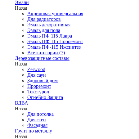
Эмали
Назад
Акриловая универсальная
Для радиаторов
Эмаль декоративная
Эмаль для пола
Эмаль ПФ 115 Лакра
Эмаль ПФ 115 Проремонт
Эмаль ПФ-115 Ижсинтез
Все категории (7)
Деревозащитные составы
Назад
Zerwood
Для саун
Здоровый дом
Проремонт
Текстурол
ОгнеБио Защита
ВДВА
Назад
Для потолка
Для стен
Фасадная
Грунт по металлу
Назад