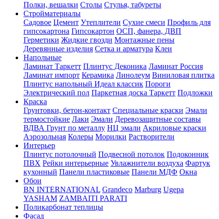
Полки, вешалки
Столы
Стулья, табуреты
Стройматериалы
Садовое
Цемент
Утеплители
Сухие смеси
Профиль для
гипсокартона
Гипсокартон
ОСП, фанера, ДВП
Герметики
Жидкие гвозди
Монтажные пены
Деревянные изделия
Сетка и арматура
Клеи
Напольные
Ламинат Таркетт
Плинтус Деконика
Ламинат Россия
Ламинат импорт
Керамика
Линолеум
Виниловая плитка
Плинтус напольный Идеал классик
Пороги
Электрический пол
Паркетная доска Таркетт
Подложки
Краска
Грунтовки, бетон-контакт
Специальные краски
Эмали
термостойкие
Лаки
Эмали
Деревозащитные составы
ВДВА
Грунт по металлу
НЦ эмали
Акриловые краски
Аэрозольная
Колеры
Морилки
Растворители
Интерьер
Плинтус потолочный
Подвесной потолок
Подоконник
ПВХ
Рейки интерьерные
Увлажнители воздуха
Фартук
кухонный
Панели пластиковые
Панели МДФ
Окна
Обои
BN INTERNATIONAL
Grandeco
Marburg
Ugepa
YASHAM
ZAMBAITI PARATI
Поликарбонат теплицы
Фасад