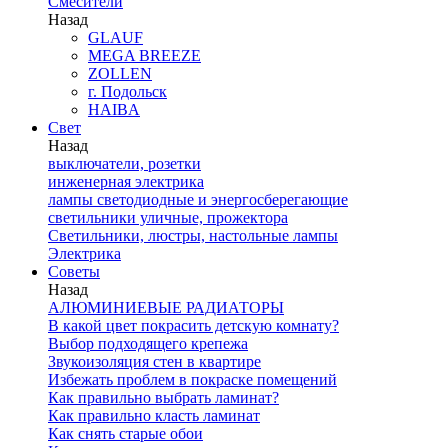
Смесители
Назад
GLAUF
MEGA BREEZE
ZOLLEN
г. Подольск
HAIBA
Свет
Назад
выключатели, розетки
инженерная электрика
лампы светодиодные и энергосберегающие
светильники уличные, прожектора
Светильники, люстры, настольные лампы
Электрика
Советы
Назад
АЛЮМИНИЕВЫЕ РАДИАТОРЫ
В какой цвет покрасить детскую комнату?
Выбор подходящего крепежа
Звукоизоляция стен в квартире
Избежать проблем в покраске помещений
Как правильно выбрать ламинат?
Как правильно класть ламинат
Как снять старые обои