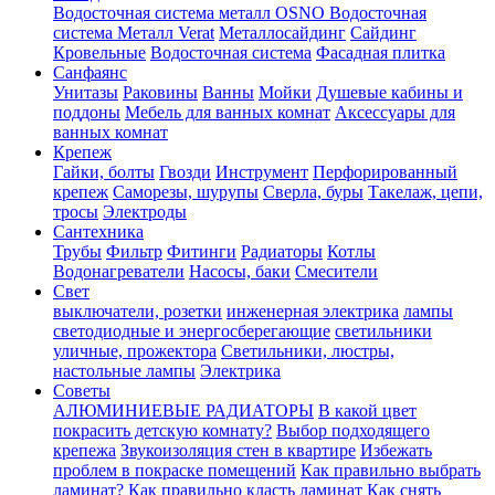
Водосточная система металл OSNO
Водосточная
система Металл Verat
Металлосайдинг
Сайдинг
Кровельные
Водосточная система
Фасадная плитка
Санфаянс
Унитазы
Раковины
Ванны
Мойки
Душевые кабины и
поддоны
Мебель для ванных комнат
Аксессуары для
ванных комнат
Крепеж
Гайки, болты
Гвозди
Инструмент
Перфорированный
крепеж
Саморезы, шурупы
Сверла, буры
Такелаж, цепи,
тросы
Электроды
Сантехника
Трубы
Фильтр
Фитинги
Радиаторы
Котлы
Водонагреватели
Насосы, баки
Смесители
Свет
выключатели, розетки
инженерная электрика
лампы
светодиодные и энергосберегающие
светильники
уличные, прожектора
Светильники, люстры,
настольные лампы
Электрика
Советы
АЛЮМИНИЕВЫЕ РАДИАТОРЫ
В какой цвет
покрасить детскую комнату?
Выбор подходящего
крепежа
Звукоизоляция стен в квартире
Избежать
проблем в покраске помещений
Как правильно выбрать
ламинат?
Как правильно класть ламинат
Как снять