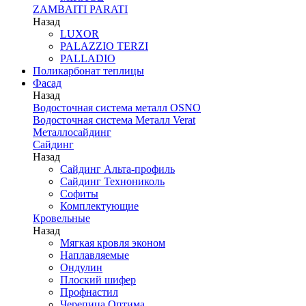
ZAMBAITI PARATI
Назад
LUXOR
PALAZZIO TERZI
PALLADIO
Поликарбонат теплицы
Фасад
Назад
Водосточная система металл OSNO
Водосточная система Металл Verat
Металлосайдинг
Сайдинг
Назад
Сайдинг Альта-профиль
Сайдинг Технониколь
Софиты
Комплектующие
Кровельные
Назад
Мягкая кровля эконом
Наплавляемые
Ондулин
Плоский шифер
Профнастил
Черепица Оптима