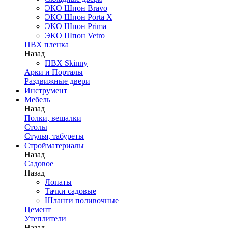
ЭКО Шпон Bravo
ЭКО Шпон Porta X
ЭКО Шпон Prima
ЭКО Шпон Vetro
ПВХ пленка
Назад
ПВХ Skinny
Арки и Порталы
Раздвижные двери
Инструмент
Мебель
Назад
Полки, вешалки
Столы
Стулья, табуреты
Стройматериалы
Назад
Садовое
Назад
Лопаты
Тачки садовые
Шланги поливочные
Цемент
Утеплители
Назад