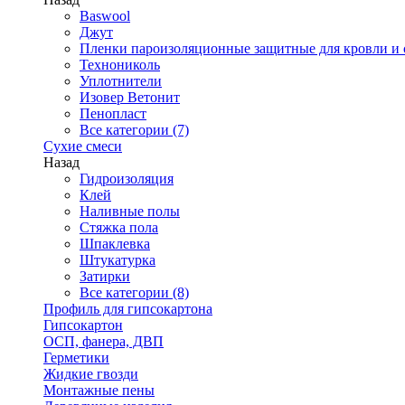
Baswool
Джут
Пленки пароизоляционные защитные для кровли и 
Технониколь
Уплотнители
Изовер Ветонит
Пенопласт
Все категории (7)
Сухие смеси
Назад
Гидроизоляция
Клей
Наливные полы
Стяжка пола
Шпаклевка
Штукатурка
Затирки
Все категории (8)
Профиль для гипсокартона
Гипсокартон
ОСП, фанера, ДВП
Герметики
Жидкие гвозди
Монтажные пены