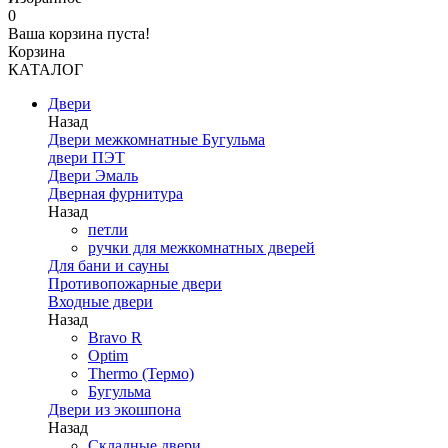
0
Ваша корзина пуста!
Корзина
КАТАЛОГ
Двери
Назад
Двери межкомнатные Бугульма
двери ПЭТ
Двери Эмаль
Дверная фурнитура
Назад
петли
ручки для межкомнатных дверей
Для бани и сауны
Противопожарные двери
Входные двери
Назад
Bravo R
Optim
Thermo (Термо)
Бугульма
Двери из экошпона
Назад
Складные двери