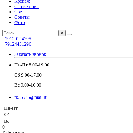
Крепеж
Сантехника
Свет
Советы
Фото
×
+79120124395
+79124431296
Заказать звонок
Пн-Пт 8.00-19.00
Сб 9.00-17.00
Вс 9.00-16.00
fk35545@mail.ru
Пн-Пт
Сб
Вс
0
Избранное