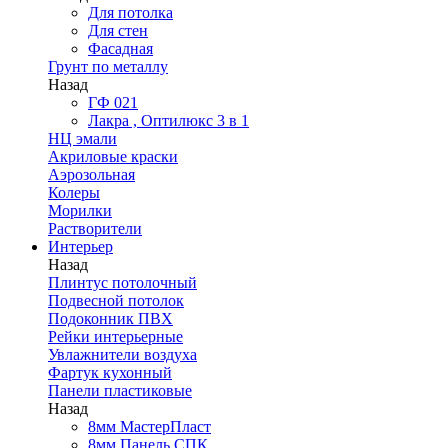
Для потолка
Для стен
Фасадная
Грунт по металлу
Назад
ГФ 021
Лакра , Оптилюкс 3 в 1
НЦ эмали
Акриловые краски
Аэрозольная
Колеры
Морилки
Растворители
Интерьер
Назад
Плинтус потолочный
Подвесной потолок
Подоконник ПВХ
Рейки интерьерные
Увлажнители воздуха
Фартук кухонный
Панели пластиковые
Назад
8мм МастерПласт
8мм Панель СПК