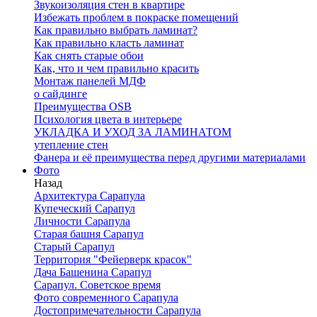
Звукоизоляция стен в квартире
Избежать проблем в покраске помещений
Как правильно выбрать ламинат?
Как правильно класть ламинат
Как снять старые обои
Как, что и чем правильно красить
Монтаж панелей МДФ
о сайдинге
Преимущества OSB
Психология цвета в интерьере
УКЛАДКА И УХОД ЗА ЛАМИНАТОМ
утепление стен
Фанера и её преимущества перед другими материалами
Фото
Назад
Архитектура Сарапула
Купеческий Сарапул
Личности Сарапула
Старая башня Сарапул
Старый Сарапул
Территория "Фейерверк красок"
Дача Башенина Сарапул
Сарапул. Советское время
Фото современного Сарапула
Достопримечательности Сарапула