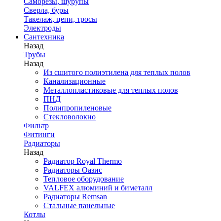
Саморезы, шурупы
Сверла, буры
Такелаж, цепи, тросы
Электроды
Сантехника
Назад
Трубы
Назад
Из сшитого полиэтилена для теплых полов
Канализационные
Металлопластиковые для теплых полов
ПНД
Полипропиленовые
Стекловолокно
Фильтр
Фитинги
Радиаторы
Назад
Радиатор Royal Thermo
Радиаторы Оазис
Тепловое оборудование
VALFEX алюминий и биметалл
Радиаторы Remsan
Стальные панельные
Котлы