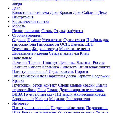
двери
Деке
Водосточная система Деке
Кровля Деке
Сайдинг Деке
Инструмент
Керамическая плитка
Мебель
Полки, вешалки
Столы
Стулья, табуреты
Стройматериалы
Садовое
Цемент
Утеплители
Сухие смеси
Профиль для
гипсокартона
Гипсокартон
ОСП, фанера, ДВП
Герметики
Жидкие гвозди
Монтажные пены
Деревянные изделия
Сетка и арматура
Клеи
Напольные
Ламинат Таркетт
Плинтус Деконика
Ламинат Россия
Ламинат импорт
Керамика
Линолеум
Виниловая плитка
Плинтус напольный Идеал классик
Пороги
Электрический пол
Паркетная доска Таркетт
Подложки
Краска
Грунтовки, бетон-контакт
Специальные краски
Эмали
термостойкие
Лаки
Эмали
Деревозащитные составы
ВДВА
Грунт по металлу
НЦ эмали
Акриловые краски
Аэрозольная
Колеры
Морилки
Растворители
Интерьер
Плинтус потолочный
Подвесной потолок
Подоконник
ПВХ
Рейки интерьерные
Увлажнители воздуха
Фартук