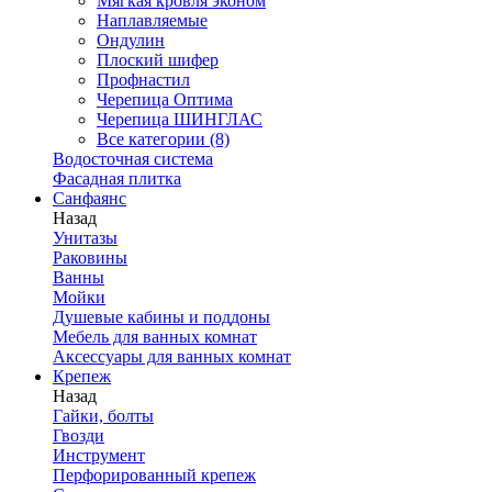
Мягкая кровля эконом
Наплавляемые
Ондулин
Плоский шифер
Профнастил
Черепица Оптима
Черепица ШИНГЛАС
Все категории (8)
Водосточная система
Фасадная плитка
Санфаянс
Назад
Унитазы
Раковины
Ванны
Мойки
Душевые кабины и поддоны
Мебель для ванных комнат
Аксессуары для ванных комнат
Крепеж
Назад
Гайки, болты
Гвозди
Инструмент
Перфорированный крепеж