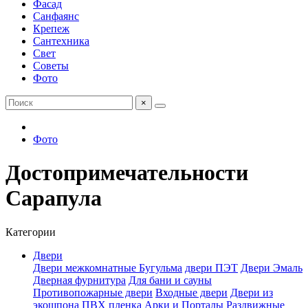
Фасад
Санфаянс
Крепеж
Сантехника
Свет
Советы
Фото
×
Фото
Достопримечательности
Сарапула
Категории
Двери
Двери межкомнатные Бугульма
двери ПЭТ
Двери Эмаль
Дверная фурнитура
Для бани и сауны
Противопожарные двери
Входные двери
Двери из
экошпона
ПВХ пленка
Арки и Порталы
Раздвижные