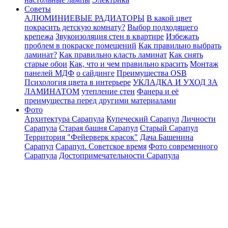
Советы
АЛЮМИНИЕВЫЕ РАДИАТОРЫ
В какой цвет
покрасить детскую комнату?
Выбор подходящего
крепежа
Звукоизоляция стен в квартире
Избежать
проблем в покраске помещений
Как правильно выбрать
ламинат?
Как правильно класть ламинат
Как снять
старые обои
Как, что и чем правильно красить
Монтаж
панелей МДФ
о сайдинге
Преимущества OSB
Психология цвета в интерьере
УКЛАДКА И УХОД ЗА
ЛАМИНАТОМ
утепление стен
Фанера и её
преимущества перед другими материалами
Фото
Архитектура Сарапула
Купеческий Сарапул
Личности
Сарапула
Старая башня Сарапул
Старый Сарапул
Территория "Фейерверк красок"
Дача Башенина
Сарапул
Сарапул. Советское время
Фото современного
Сарапула
Достопримечательности Сарапула