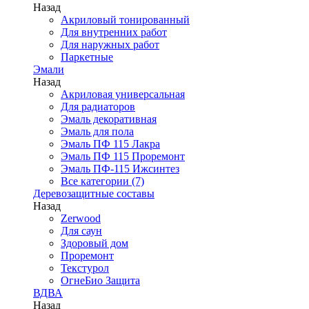
Назад
Акриловый тонированный
Для внутренних работ
Для наружных работ
Паркетные
Эмали
Назад
Акриловая универсальная
Для радиаторов
Эмаль декоративная
Эмаль для пола
Эмаль ПФ 115 Лакра
Эмаль ПФ 115 Проремонт
Эмаль ПФ-115 Ижсинтез
Все категории (7)
Деревозащитные составы
Назад
Zerwood
Для саун
Здоровый дом
Проремонт
Текстурол
ОгнеБио Защита
ВДВА
Назад