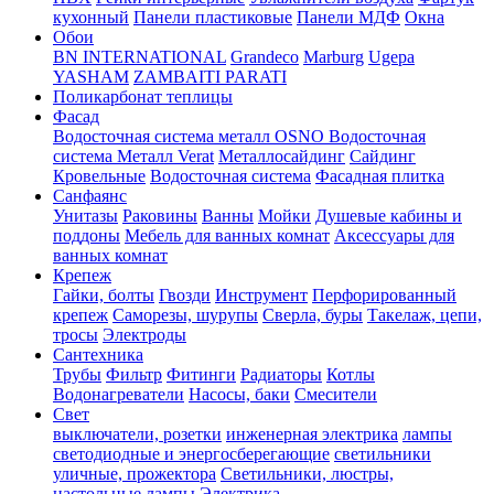
кухонный
Панели пластиковые
Панели МДФ
Окна
Обои
BN INTERNATIONAL
Grandeco
Marburg
Ugepa
YASHAM
ZAMBAITI PARATI
Поликарбонат теплицы
Фасад
Водосточная система металл OSNO
Водосточная
система Металл Verat
Металлосайдинг
Сайдинг
Кровельные
Водосточная система
Фасадная плитка
Санфаянс
Унитазы
Раковины
Ванны
Мойки
Душевые кабины и
поддоны
Мебель для ванных комнат
Аксессуары для
ванных комнат
Крепеж
Гайки, болты
Гвозди
Инструмент
Перфорированный
крепеж
Саморезы, шурупы
Сверла, буры
Такелаж, цепи,
тросы
Электроды
Сантехника
Трубы
Фильтр
Фитинги
Радиаторы
Котлы
Водонагреватели
Насосы, баки
Смесители
Свет
выключатели, розетки
инженерная электрика
лампы
светодиодные и энергосберегающие
светильники
уличные, прожектора
Светильники, люстры,
настольные лампы
Электрика