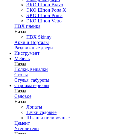
ЭКО Шпон Bravo
ЭКО Шпон Porta X
ЭКО Шпон Prima
ЭКО Шпон Vetro
ПВХ пленка
Назад
ПВХ Skinny
Арки и Порталы
Раздвижные двери
Инструмент
Мебель
Назад
Полки, вешалки
Столы
Стулья, табуреты
Стройматериалы
Назад
Садовое
Назад
Лопаты
Тачки садовые
Шланги поливочные
Цемент
Утеплители
Назад