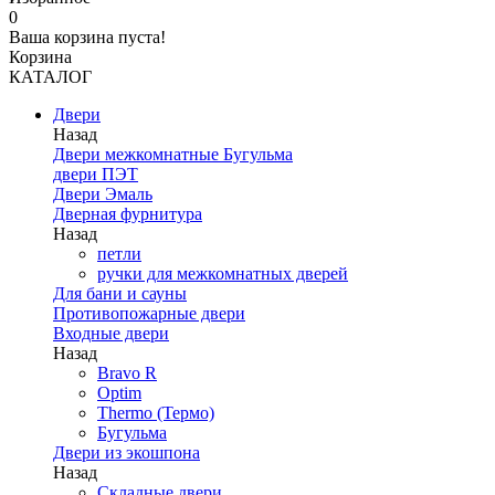
0
Ваша корзина пуста!
Корзина
КАТАЛОГ
Двери
Назад
Двери межкомнатные Бугульма
двери ПЭТ
Двери Эмаль
Дверная фурнитура
Назад
петли
ручки для межкомнатных дверей
Для бани и сауны
Противопожарные двери
Входные двери
Назад
Bravo R
Optim
Thermo (Термо)
Бугульма
Двери из экошпона
Назад
Складные двери