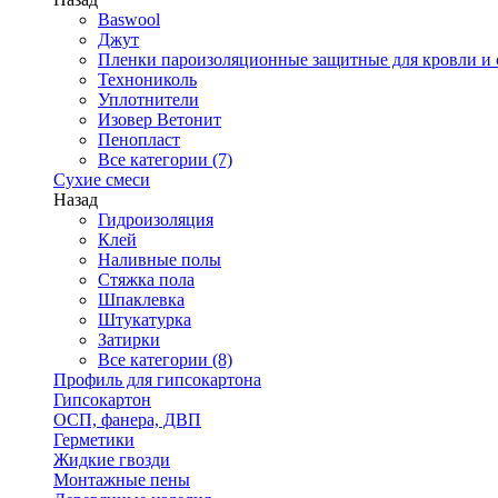
Baswool
Джут
Пленки пароизоляционные защитные для кровли и 
Технониколь
Уплотнители
Изовер Ветонит
Пенопласт
Все категории (7)
Сухие смеси
Назад
Гидроизоляция
Клей
Наливные полы
Стяжка пола
Шпаклевка
Штукатурка
Затирки
Все категории (8)
Профиль для гипсокартона
Гипсокартон
ОСП, фанера, ДВП
Герметики
Жидкие гвозди
Монтажные пены