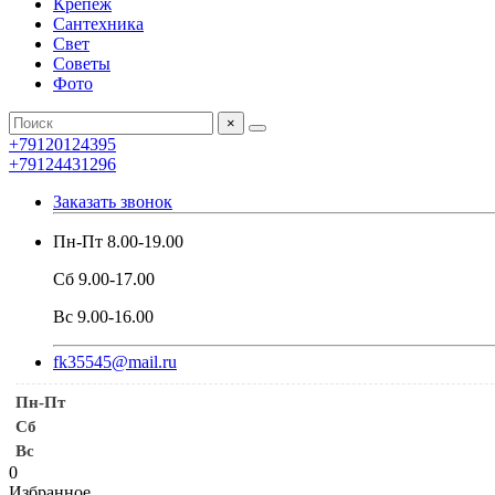
Крепеж
Сантехника
Свет
Советы
Фото
×
+79120124395
+79124431296
Заказать звонок
Пн-Пт 8.00-19.00
Сб 9.00-17.00
Вс 9.00-16.00
fk35545@mail.ru
Пн-Пт
Сб
Вс
0
Избранное