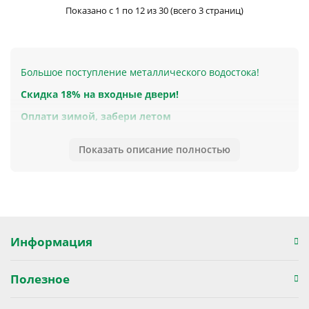
Показано с 1 по 12 из 30 (всего 3 страниц)
Большое поступление металлического водостока!
Скидка 18% на входные двери!
Оплати зимой, забери летом
Рассрочка при покупке товара
Показать описание полностью
Обои европейских производителей по каталогам
Скидка 16% на евровагонку из липы и хвои, садовый
инвентарь, двери Ситилайн, 15% на лакокрасочные
покрытия в мае!
Цены на сайте без учета акции. Уточняйте точную
Информация
цену у менеджеров компании.
Вы можете оплатить товар сейчас по низкой цене, а
Полезное
забрать позже!