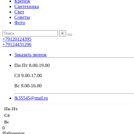
Крепеж
Сантехника
Свет
Советы
Фото
×
+79120124395
+79124431296
Заказать звонок
Пн-Пт 8.00-19.00
Сб 9.00-17.00
Вс 9.00-16.00
fk35545@mail.ru
Пн-Пт
Сб
Вс
0
Избранное