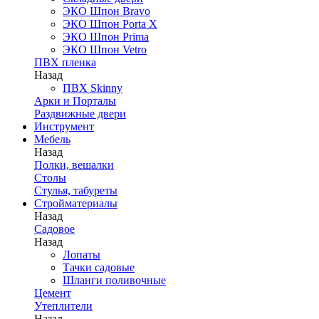
ЭКО Шпон Bravo
ЭКО Шпон Porta X
ЭКО Шпон Prima
ЭКО Шпон Vetro
ПВХ пленка
Назад
ПВХ Skinny
Арки и Порталы
Раздвижные двери
Инструмент
Мебель
Назад
Полки, вешалки
Столы
Стулья, табуреты
Стройматериалы
Назад
Садовое
Назад
Лопаты
Тачки садовые
Шланги поливочные
Цемент
Утеплители
Назад