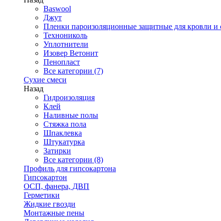
Baswool
Джут
Пленки пароизоляционные защитные для кровли и 
Технониколь
Уплотнители
Изовер Ветонит
Пенопласт
Все категории (7)
Сухие смеси
Назад
Гидроизоляция
Клей
Наливные полы
Стяжка пола
Шпаклевка
Штукатурка
Затирки
Все категории (8)
Профиль для гипсокартона
Гипсокартон
ОСП, фанера, ДВП
Герметики
Жидкие гвозди
Монтажные пены