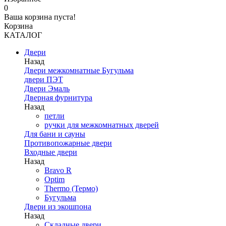
0
Ваша корзина пуста!
Корзина
КАТАЛОГ
Двери
Назад
Двери межкомнатные Бугульма
двери ПЭТ
Двери Эмаль
Дверная фурнитура
Назад
петли
ручки для межкомнатных дверей
Для бани и сауны
Противопожарные двери
Входные двери
Назад
Bravo R
Optim
Thermo (Термо)
Бугульма
Двери из экошпона
Назад
Складные двери